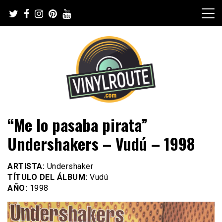
Skip
to
content
Web de música, entrevistas y crónicas
VinylRoute
“Me lo pasaba pirata”
Undershakers – Vudú – 1998
ARTISTA:
Undershaker
TÍTULO DEL ÁLBUM:
Vudú
AÑO:
1998