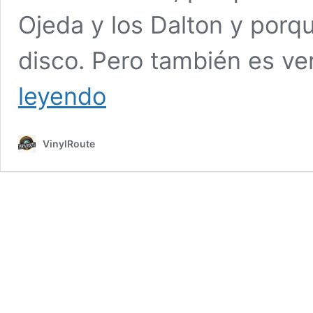
Ojeda y los Dalton y porqu
disco. Pero también es v
Capítulo
leyendo
8
«Los
Enanitos
VinylRoute
verdes»
Varios
–
Tributo
Amigos
VinylRoute
a
David
Summers
–
2026