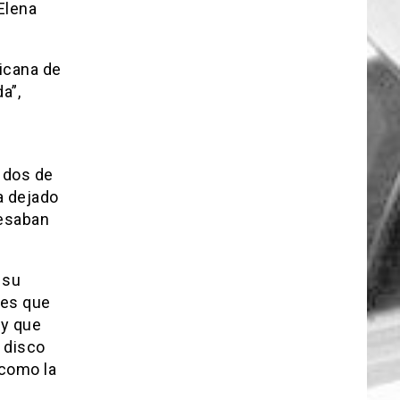
Elena
icana de
a”,
a dos de
a dejado
resaban
 su
les que
 y que
 disco
 como la