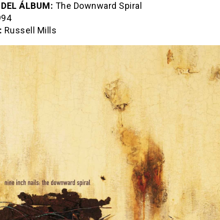
 DEL ÁLBUM:
The Downward Spiral
94
:
Russell Mills