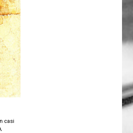
on casi
,