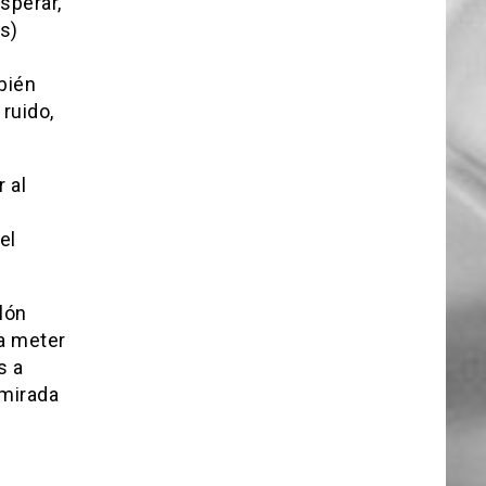
sperar,
s)
bién
ruido,
 al
el
lón
a meter
s a
 mirada