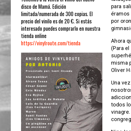
disco de Mamá. Edición
para sa
limitada/numerada de 300 copias. El
éramos l
precio del vinilo es de 20 €. Si estás
por oron
interesado puedes comprarlo en nuestra
gimnasi
tienda online
Ahora q
https://vinylroute.com/tienda
(Para el
superhér
misma p
Oliver H
Una vez 
nosotro
adiccion
todos l
vinagre.
congreg