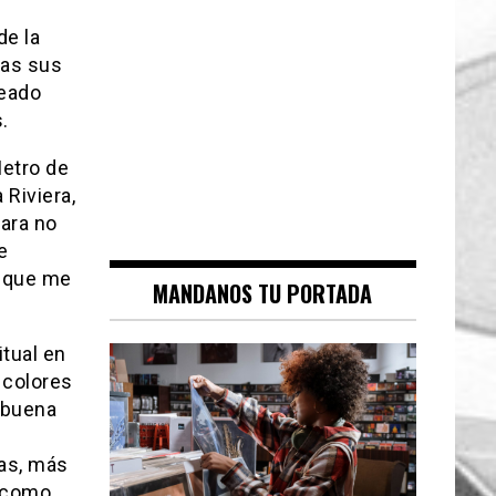
de la
das sus
reado
.
Metro de
 Riviera,
para no
e
s que me
MANDANOS TU PORTADA
itual en
 colores
a buena
ras, más
 como