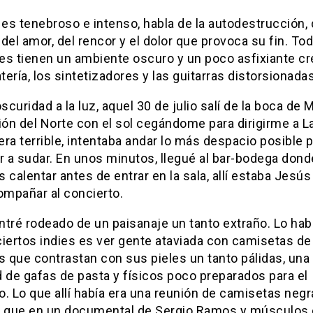
 es tenebroso e intenso, habla de la autodestrucción, 
, del amor, del rencor y el dolor que provoca su fin. To
es tienen un ambiente oscuro y un poco asfixiante c
atería, los sintetizadores y las guitarras distorsionadas
oscuridad a la luz, aquel 30 de julio salí de la boca de 
ión del Norte con el sol cegándome para dirigirme a La
 era terrible, intentaba andar lo más despacio posible 
 a sudar. En unos minutos, llegué al bar-bodega dond
 calentar antes de entrar en la sala, allí estaba Jesú
ompañar al concierto.
tré rodeado de un paisanaje un tanto extraño. Lo hab
iertos indies es ver gente ataviada con camisetas de
s que contrastan con sus pieles un tanto pálidas, un
 de gafas de pasta y físicos poco preparados para el
. Lo que allí había era una reunión de camisetas neg
s que en un documental de Sergio Ramos y músculos