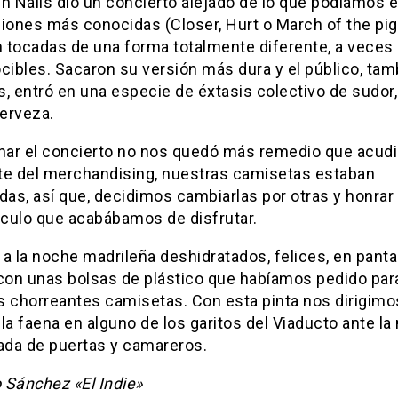
h Nails dio un concierto alejado de lo que podíamos e
ciones más conocidas (Closer, Hurt o March of the pig
 tocadas de una forma totalmente diferente, a veces
cibles. Sacaron su versión más dura y el público, tam
, entró en una especie de éxtasis colectivo de sudor, 
cerveza.
inar el concierto no nos quedó más remedio que acudir
te del merchandising, nuestras camisetas estaban
as, así que, decidimos cambiarlas por otras y honrar 
culo que acabábamos de disfrutar.
a la noche madrileña deshidratados, felices, en panta
 con unas bolsas de plástico que habíamos pedido par
s chorreantes camisetas. Con esta pinta nos dirigimo
la faena en alguno de los garitos del Viaducto ante la
da de puertas y camareros.
 Sánchez «El Indie»