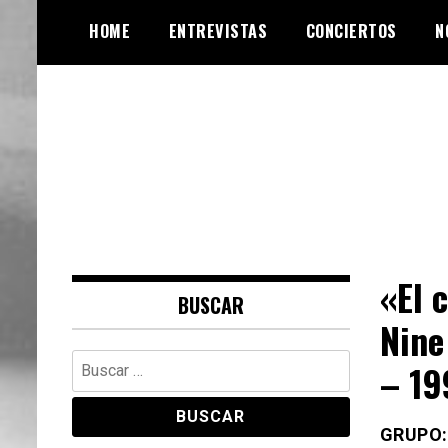
Skip
HOME
ENTREVISTAS
CONCIERTOS
N
to
content
Web de música, entrevistas y
VinylRoute
crónicas
«El 
BUSCAR
Nine
Buscar:
– 19
GRUPO