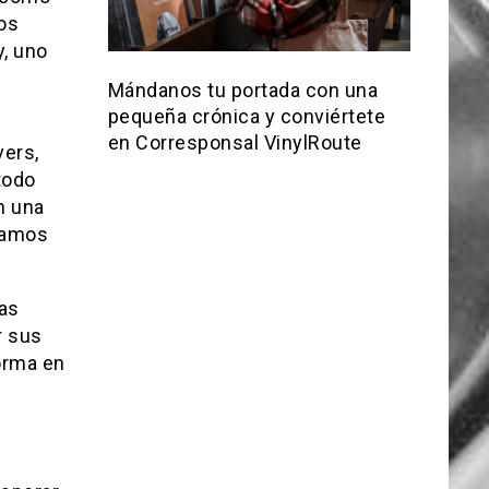
os
y, uno
Mándanos tu portada con una
pequeña crónica y conviértete
en Corresponsal VinylRoute
ers,
todo
n una
ramos
ras
r sus
forma en
l