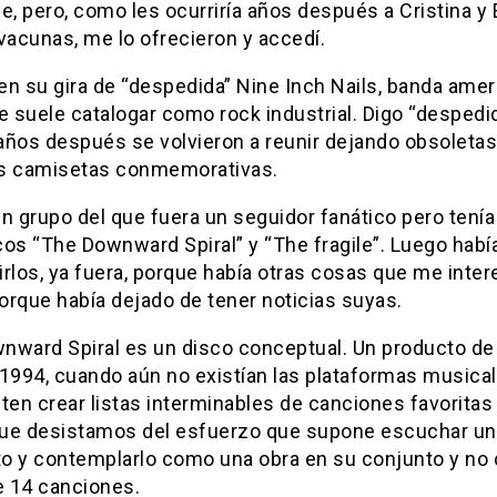
e, pero, como les ocurriría años después a Cristina y 
vacunas, me lo ofrecieron y accedí.
en su gira de “despedida” Nine Inch Nails, banda amer
e suele catalogar como rock industrial. Digo “despedid
años después se volvieron a reunir dejando obsoletas
s camisetas conmemorativas.
n grupo del que fuera un seguidor fanático pero tení
os “The Downward Spiral” y “The fragile”. Luego habí
rlos, ya fuera, porque había otras cosas que me inte
orque había dejado de tener noticias suyas.
nward Spiral es un disco conceptual. Un producto de
 1994, cuando aún no existían las plataformas musica
ten crear listas interminables de canciones favoritas
ue desistamos del esfuerzo que supone escuchar un
o y contemplarlo como una obra en su conjunto y no
 14 canciones.