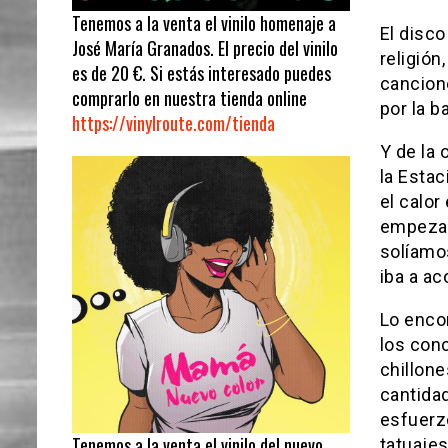
Tenemos a la venta el vinilo homenaje a
El disco
José María Granados. El precio del vinilo
religión
es de 20 €. Si estás interesado puedes
cancion
comprarlo en nuestra tienda online
por la b
https://vinylroute.com/tienda
Y de la 
la Estac
el calor
empezar
solíamos
iba a ac
Lo encon
los conc
chillone
cantidad
esfuerzo
Tenemos a la venta el vinilo del nuevo
tatuaje