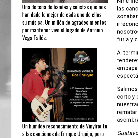
Nine Inc
Una decena de bandas y solistas que nos
las can
han dado lo mejor de cada uno de ellos,
sonaban
su música. Un millón de agradecimientos
irrecono
por mantener vivo el legado de Antonio
nosotros
Vega Tallés.
furia y 
Al term
tendere
empapad
espectá
Salimos 
corto y
nuestra
rematar 
asombra
Un humilde reconocimiento de Vinylroute
Gustavo
a las canciones de Enrique Urquijo, pero