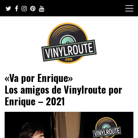
Skip
to
content
Web de música, entrevistas y crónicas
VinylRoute
«Va por Enrique»
Los amigos de Vinylroute por
Enrique – 2021