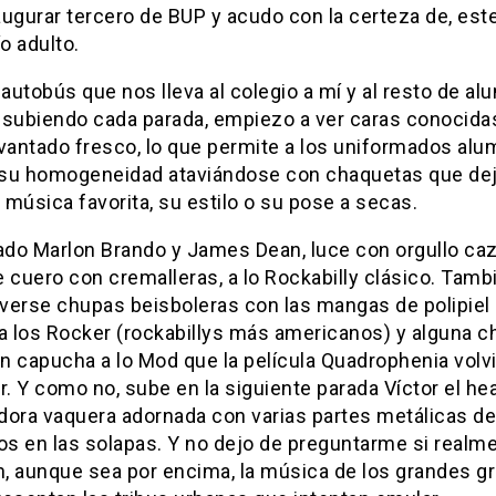
ugurar tercero de BUP y acudo con la certeza de, este
ío adulto.
 autobús que nos lleva al colegio a mí y al resto de a
 subiendo cada parada, empiezo a ver caras conocidas.
evantado fresco, lo que permite a los uniformados al
su homogeneidad ataviándose con chaquetas que de
u música favorita, su estilo o su pose a secas.
do Marlon Brando y James Dean, luce con orgullo ca
 cuero con cremalleras, a lo Rockabilly clásico. Tamb
verse chupas beisboleras con las mangas de polipiel
 a los Rocker (rockabillys más americanos) y alguna 
n capucha a lo Mod que la película Quadrophenia volvi
r. Y como no, sube en la siguiente parada Víctor el he
dora vaquera adornada con varias partes metálicas de
s en las solapas. Y no dejo de preguntarme si realm
, aunque sea por encima, la música de los grandes g