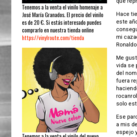
que repr
Tenemos a la venta el vinilo homenaje a
Hace ti
José María Granados. El precio del vinilo
este año
es de 20 €. Si estás interesado puedes
conseguí
comprarlo en nuestra tienda online
mi caza
https://vinylroute.com/tienda
Ronaldo
Me gust
vida se
del nomb
fuera re
haciendo
rocanro
solo est
Ese par
a mis de
espejo y
Tenemos a la venta el vinilo del nuevo