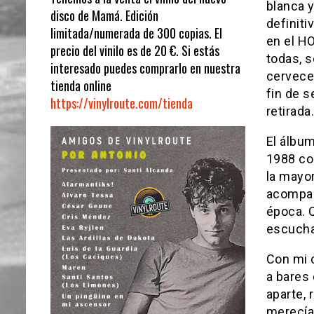
blanca y
disco de Mamá. Edición
definiti
limitada/numerada de 300 copias. El
en el HO
precio del vinilo es de 20 €. Si estás
todas, s
interesado puedes comprarlo en nuestra
cervece
tienda online
fin de s
https://vinylroute.com/tienda
retirada.
El álbum
1988 co
la mayor
acompañ
época. 
escucha
Con mi 
a bares
aparte,
merecía