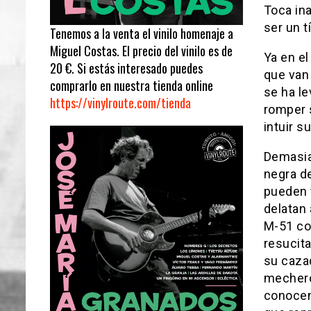
Toca ina
ser un t
Tenemos a la venta el vinilo homenaje a
Miguel Costas. El precio del vinilo es de
Ya en el
20 €. Si estás interesado puedes
que van
comprarlo en nuestra tienda online
se ha l
https://vinylroute.com/tienda
romper 
intuir s
Demasia
negra de
pueden 
delatan
M-51 co
resucita
su caza
mechero
conocen