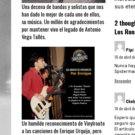
Una decena de bandas y solistas que nos
sus ete
han dado lo mejor de cada uno de ellos,
su música. Un millón de agradecimientos
2 thoug
por mantener vivo el legado de Antonio
Los Ron
Vega Tallés.
Pipi
16 de abril d
Nunca hay
Spiderma
Responder
Chel
16 de abril d
Espero que
Un humilde reconocimiento de Vinylroute
seguro qu
El artícul
a las canciones de Enrique Urquijo, pero
canción pr