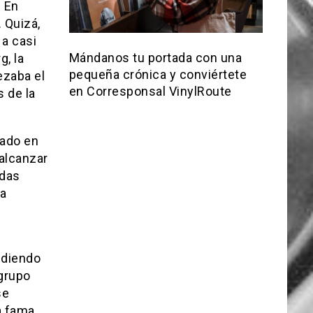
. En
 Quizá,
 a casi
Mándanos tu portada con una
g, la
pequeña crónica y conviértete
ezaba el
en Corresponsal VinylRoute
s de la
cado en
alcanzar
adas
la
udiendo
grupo
se
a fama,