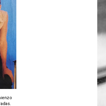
mienzo
radas.