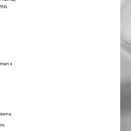
smo.
tman o
oblema
 mi