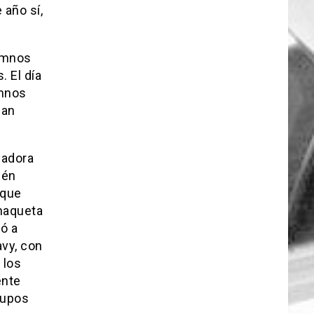
 año sí,
lumnos
 El día
umnos
jan
zadora
ién
 que
chaqueta
ó a
avy, con
 los
ente
rupos