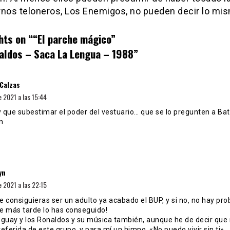
rnos teloneros, Los Enemigos, no pueden decir lo mi
hts on “
“El parche mágico”
aldos – Saca La Lengua – 1988
”
dice:
 Calzas
e 2021 a las 15:44
 que subestimar el poder del vestuario… que se lo pregunten a Ba
n
dice:
yn
e 2021 a las 22:15
 consiguieras ser un adulto ya acabado el BUP, y si no, no hay pr
e más tarde lo has conseguido!
o guay y los Ronaldos y su música también, aunque he de decir que
eferida de este grupo, y para mí un himno, «No puedo vivir sin ti»