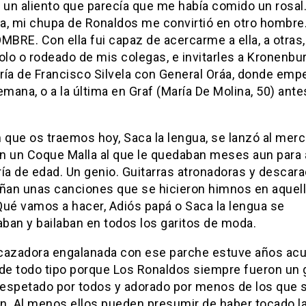
 un aliento que parecía que me había comido un rosal
va, mi chupa de Ronaldos me convirtió en otro hombre.
MBRE. Con ella fui capaz de acercarme a ella, a otras,
olo o rodeado de mis colegas, e invitarles a Kronenbur
ría de Francisco Silvela con General Oráa, donde emp
emana, o a la última en Graf (María De Molina, 50) ante
 que os traemos hoy, Saca la lengua, se lanzó al mer
n un Coque Malla al que le quedaban meses aun para 
ía de edad. Un genio. Guitarras atronadoras y descar
an unas canciones que se hicieron himnos en aquel
Qué vamos a hacer, Adiós papá o Saca la lengua se
ban y bailaban en todos los garitos de moda.
cazadora engalanada con ese parche estuve años ac
 de todo tipo porque Los Ronaldos siempre fueron un 
 respetado por todos y adorado por menos de los que 
n. Al menos ellos pueden presumir de haber tocado l