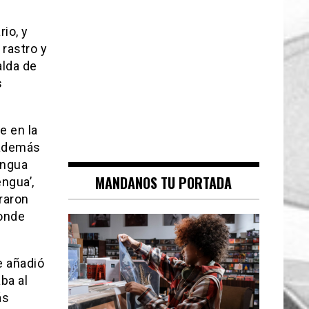
io, y
 rastro y
alda de
s
e en la
 además
engua
MANDANOS TU PORTADA
ngua’,
raron
onde
 añadió
ba al
ás