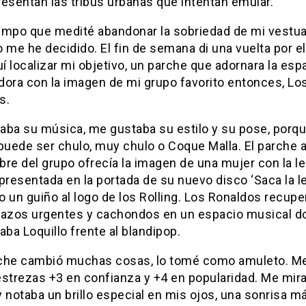
esentan las tribus urbanas que intentan emular.
empo que medité abandonar la sobriedad de mi vestuar
 me he decidido. El fin de semana di una vuelta por el
 localizar mi objetivo, un parche que adornara la esp
dora con la imagen de mi grupo favorito entonces, Lo
s.
aba su música, me gustaba su estilo y su pose, porqu
 puede ser chulo, muy chulo o Coque Malla. El parche
re del grupo ofrecía la imagen de una mujer con la l
presentada en la portada de su nuevo disco ‘Saca la le
 un guiño al logo de los Rolling. Los Ronaldos recupe
lazos urgentes y cachondos en un espacio musical d
aba Loquillo frente al blandipop.
che cambió muchas cosas, lo tomé como amuleto. Me
strezas +3 en confianza y +4 en popularidad. Me mira
 notaba un brillo especial en mis ojos, una sonrisa m