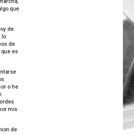
 marcha,
algo que
oy de
 lo
 pos de
 que es
intarse
os
sor o he
i
cordes
por mis
nion de