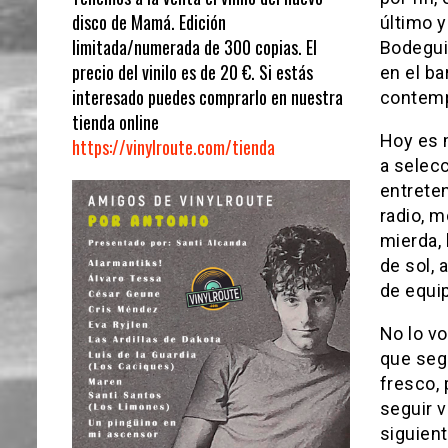
disco de Mamá. Edición
último y
limitada/numerada de 300 copias. El
Bodeguiy
precio del vinilo es de 20 €. Si estás
en el b
interesado puedes comprarlo en nuestra
contemp
tienda online
Hoy es 
https://vinylroute.com/tienda
a selec
entreten
radio, m
mierda, 
de sol, 
de equi
No lo vo
que segu
fresco, 
seguir v
siguien