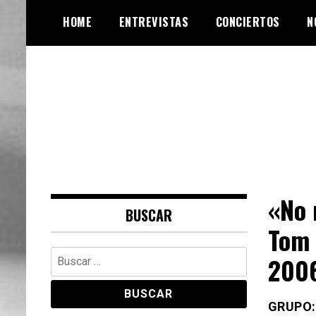
Skip
HOME
ENTREVISTAS
CONCIERTOS
N
to
content
Web de música, entrevistas y
VinylRoute
crónicas
«No 
BUSCAR
Tom 
Buscar:
200
GRUPO: