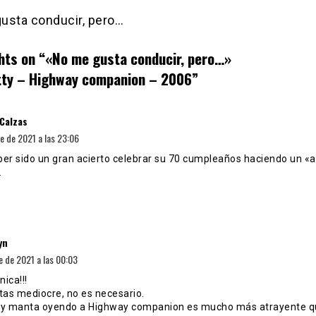
usta conducir, pero…
hts on “
«No me gusta conducir, pero…»
ty – Highway companion – 2006
”
dice:
 Calzas
e de 2021 a las 23:06
ber sido un gran acierto celebrar su 70 cumpleaños haciendo un «a
…
dice:
yn
e de 2021 a las 00:03
ica!!!
tas mediocre, no es necesario.
 y manta oyendo a Highway companion es mucho más atrayente 