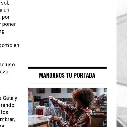
sol,
ja un
e por
y poner
ng
 como en
ncluso
uevo
MANDANOS TU PORTADA
e Gata y
erando
 los
umbrar,
ese