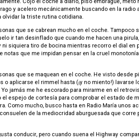
amente. Cojo el coche a diario, piso embrague, meto
ago y acelero mecánicamente buscando en la radio 
olvidar la triste rutina cotidiana.
sonas que se cabrean mucho en el coche. Tampoco s
elo ir tan desinflado que cuando me hacen una pirula,
ni siquiera tiro de bocina mientras recorro el dial en
de notas que me impidan pensar en la cruel monotonía
sonas que se maquean en el coche. He visto desde p
os o aplicarse el rimmel hasta (¡y no miento!) lavarse l
. Yo jamás me he escorado para mirarme en el retrovi
o el espejo de cortesía para comprobar el estado de m
ra. Como mucho, busco hasta en Radio María unos a
consuelen de la mediocridad aburguesada que corre 
usta conducir, pero cuando suena el Highway compa