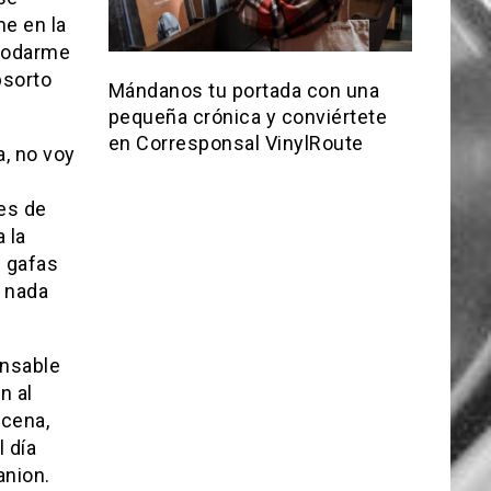
me en la
acodarme
bsorto
Mándanos tu portada con una
pequeña crónica y conviértete
en Corresponsal VinylRoute
, no voy
ces de
 la
s gafas
n nada
onsable
n al
 cena,
 día
anion.