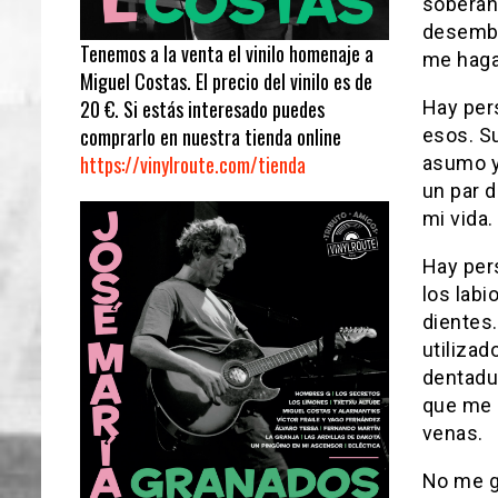
soberan
desembr
Tenemos a la venta el vinilo homenaje a
me haga 
Miguel Costas. El precio del vinilo es de
20 €. Si estás interesado puedes
Hay per
comprarlo en nuestra tienda online
esos. Su
https://vinylroute.com/tienda
asumo y 
un par 
mi vida.
Hay per
los labi
dientes
utilizad
dentadu
que me 
venas.
No me g