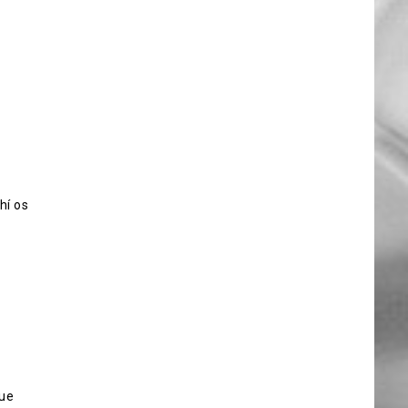
hí os
que