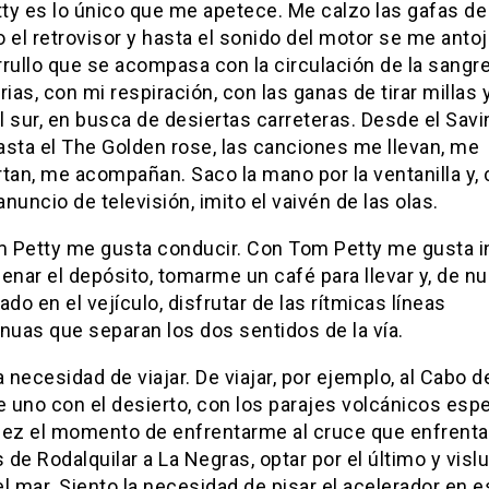
y es lo único que me apetece. Me calzo las gafas de 
 el retrovisor y hasta el sonido del motor se me anto
rullo que se acompasa con la circulación de la sangr
rias, con mi respiración, con las ganas de tirar millas 
 sur, en busca de desiertas carreteras. Desde el Savi
asta el The Golden rose, las canciones me llevan, me
rtan, me acompañan. Saco la mano por la ventanilla y,
 anuncio de televisión, imito el vaivén de las olas.
 Petty me gusta conducir. Con Tom Petty me gusta i
llenar el depósito, tomarme un café para llevar y, de n
o en el vejículo, disfrutar de las rítmicas líneas
nuas que separan los dos sentidos de la vía.
a necesidad de viajar. De viajar, por ejemplo, al Cabo d
 uno con el desierto, con los parajes volcánicos esp
dez el momento de enfrentarme al cruce que enfrenta
de Rodalquilar a La Negras, optar por el último y visl
 el mar. Siento la necesidad de pisar el acelerador en 