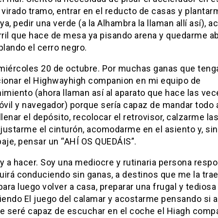
 virado tramo, entrar en el reducto de casas y plantar
a, pedir una verde (a la Alhambra la llaman allí así), 
arril que hace de mesa ya pisando arena y quedarme a
lando el cerro negro.
miércoles 20 de octubre. Por muchas ganas que tenga
cionar el Highwayhigh companion en mi equipo de
imiento (ahora llaman así al aparato que hace las ve
óvil y navegador) porque sería capaz de mandar todo a
llenar el depósito, recolocar el retrovisor, calzarme la
ajustarme el cinturón, acomodarme en el asiento y, si
paje, pensar un “AHÍ OS QUEDÁIS”.
y a hacer. Soy una mediocre y rutinaria persona resp
irá conduciendo sin ganas, a destinos que me la trae
para luego volver a casa, preparar una frugal y tediosa
iendo El juego del calamar y acostarme pensando si al
te seré capaz de escuchar en el coche el Hiagh comp