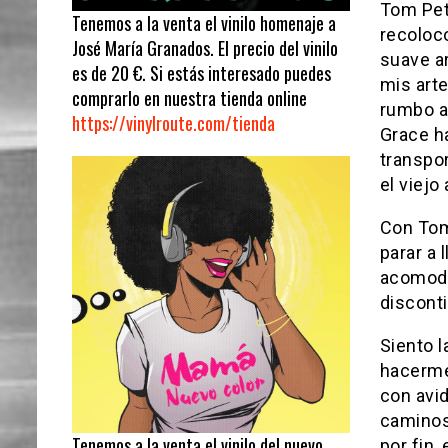
Tom Pett
Tenemos a la venta el vinilo homenaje a
recoloco
José María Granados. El precio del vinilo
suave ar
es de 20 €. Si estás interesado puedes
mis arte
comprarlo en nuestra tienda online
rumbo al
https://vinylroute.com/tienda
Grace h
transpo
el viejo
Con Tom
parar a 
acomodad
disconti
Siento l
hacerme
con avi
caminos 
Tenemos a la venta el vinilo del nuevo
por fin,