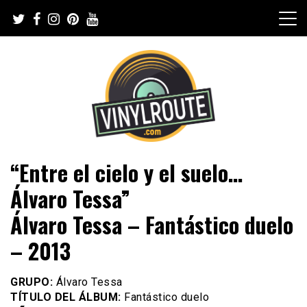
Skip
to
content
Web de música, entrevistas y crónicas
VinylRoute
“Entre el cielo y el suelo…
Álvaro Tessa”
Álvaro Tessa – Fantástico duelo
– 2013
GRUPO:
Álvaro Tessa
TÍTULO DEL ÁLBUM:
Fantástico duelo