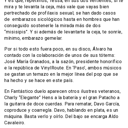
Y es que, repetimos, Tessa, en sus dos vertientes, si te
mira y te levanta la ceja, más vale que vayas bien
pertrechado de profilaxis sexual; se han dado casos
de embarazos sicológicos hasta en hombres que han
conseguido sostenerle la mirada más de dos
“misisipis”. Y si además de levantarte la ceja, te sonríe,
mínimo, embarazo gemelar.
Por si todo esto fuera poco, en su disco, Álvaro ha
contado con la colaboración de unos de sus tótems:
José María Granados, a la sazón, presidente honorífico
e la república de VinylRoute. En ‘Paso’, ambos músicos
se gastan un temazo en la mejor línea del pop que se
ha hecho y se hace en este país.
En Fantástico duelo aparecen otros ilustres veteranos,
Charly “Elegante” Hens a la batería y el gran Patacho a
la guitarra de doce cuerdas. Para rematar, Davo García,
coproduce y coarregla. Davo, hablando en plata, es un
máquina. Basta verlo y oírlo. Del bajo se encarga Aldo
Cavaleiro.