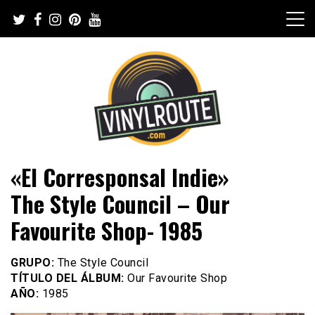
Skip
to
content
Web de música, entrevistas y crónicas
VinylRoute
«El Corresponsal Indie»
The Style Council – Our
Favourite Shop- 1985
GRUPO:
The Style Council
TÍTULO DEL ÁLBUM:
Our Favourite Shop
AÑO:
1985