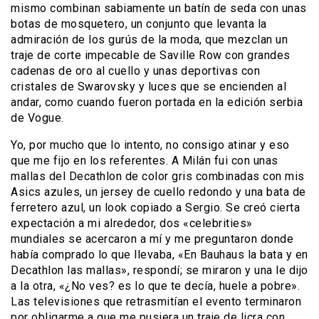
mismo combinan sabiamente un batín de seda con unas
botas de mosquetero, un conjunto que levanta la
admiración de los gurús de la moda, que mezclan un
traje de corte impecable de Saville Row con grandes
cadenas de oro al cuello y unas deportivas con
cristales de Swarovsky y luces que se encienden al
andar, como cuando fueron portada en la edición serbia
de Vogue.
Yo, por mucho que lo intento, no consigo atinar y eso
que me fijo en los referentes. A Milán fui con unas
mallas del Decathlon de color gris combinadas con mis
Asics azules, un jersey de cuello redondo y una bata de
ferretero azul, un look copiado a Sergio. Se creó cierta
expectación a mi alrededor, dos «celebrities»
mundiales se acercaron a mí y me preguntaron donde
había comprado lo que llevaba, «En Bauhaus la bata y en
Decathlon las mallas», respondí; se miraron y una le dijo
a la otra, «¿No ves? es lo que te decía, huele a pobre».
Las televisiones que retrasmitían el evento terminaron
por obligarme a que me pusiera un traje de licra con