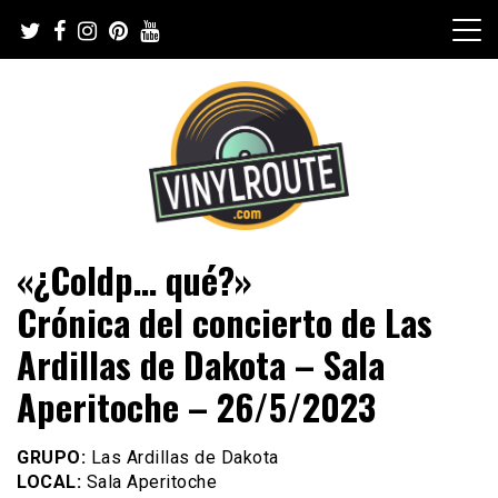
Skip
to
content
Web de música, entrevistas y crónicas
VinylRoute
«¿Coldp… qué?»
Crónica del concierto de Las
Ardillas de Dakota – Sala
Aperitoche – 26/5/2023
GRUPO:
Las Ardillas de Dakota
LOCAL:
Sala Aperitoche