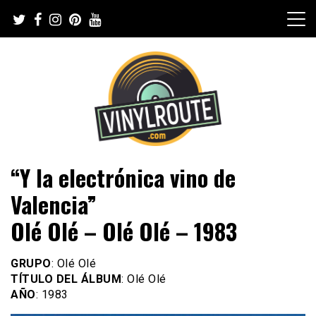
Skip
to
content
Web de música, entrevistas y crónicas
VinylRoute
“Y la electrónica vino de
Valencia”
Olé Olé – Olé Olé – 1983
GRUPO
: Olé Olé
TÍTULO DEL ÁLBUM
: Olé Olé
AÑO
: 1983