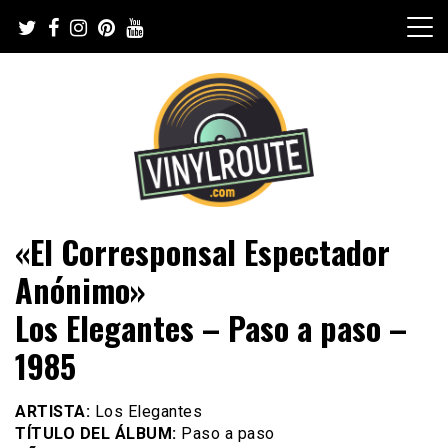
Skip
to
content
Web de música, entrevistas y crónicas
VinylRoute
«El Corresponsal Espectador
Anónimo»
Los Elegantes – Paso a paso –
1985
ARTISTA:
Los Elegantes
TÍTULO DEL ÁLBUM:
Paso a paso