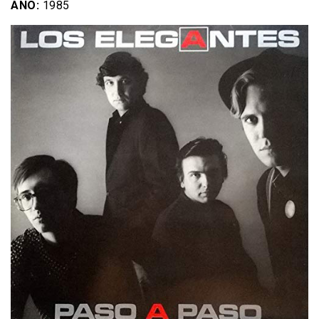
AÑO:
1985