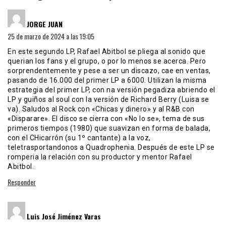
dice:
JORGE JUAN
25 de marzo de 2024 a las 19:05
En este segundo LP, Rafael Abitbol se pliega al sonido que
querian los fans y el grupo, o por lo menos se acerca. Pero
sorprendentemente y pese a ser un discazo, cae en ventas,
pasando de 16.000 del primer LP a 6000. Utilizan la misma
estrategia del primer LP, con na versión pegadiza abriendo el
LP y guiños al soul con la versión de Richard Berry (Luisa se
va). Saludos al Rock con «Chicas y dinero» y al R&B con
«Disparare». El disco se cierra con «No lo se», tema de sus
primeros tiempos (1980) que suavizan en forma de balada,
con el CHicarrón (su 1º cantante) a la voz,
teletrasportandonos a Quadrophenia. Después de este LP se
romperia la relación con su productor y mentor Rafael
Abitbol.
Responder
dice:
Luis José Jiménez Varas