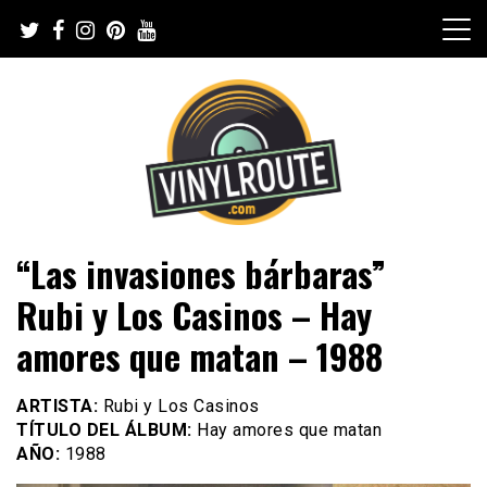
Skip
to
content
Web de música, entrevistas y crónicas
VinylRoute
“Las invasiones bárbaras”
Rubi y Los Casinos – Hay
amores que matan – 1988
ARTISTA:
Rubi y Los Casinos
TÍTULO DEL ÁLBUM:
Hay amores que matan
AÑO:
1988