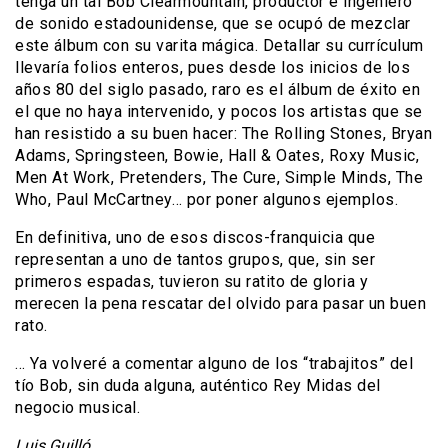
tenga un tal Bob Clearmountain, productor e ingeniero
de sonido estadounidense, que se ocupó de mezclar
este álbum con su varita mágica. Detallar su currículum
llevaría folios enteros, pues desde los inicios de los
años 80 del siglo pasado, raro es el álbum de éxito en
el que no haya intervenido, y pocos los artistas que se
han resistido a su buen hacer: The Rolling Stones, Bryan
Adams, Springsteen, Bowie, Hall & Oates, Roxy Music,
Men At Work, Pretenders, The Cure, Simple Minds, The
Who, Paul McCartney… por poner algunos ejemplos.
En definitiva, uno de esos discos-franquicia que
representan a uno de tantos grupos, que, sin ser
primeros espadas, tuvieron su ratito de gloria y
merecen la pena rescatar del olvido para pasar un buen
rato.
… Ya volveré a comentar alguno de los “trabajitos” del
tío Bob, sin duda alguna, auténtico Rey Midas del
negocio musical.
Luis Guilló