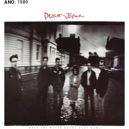
AÑO:
1989