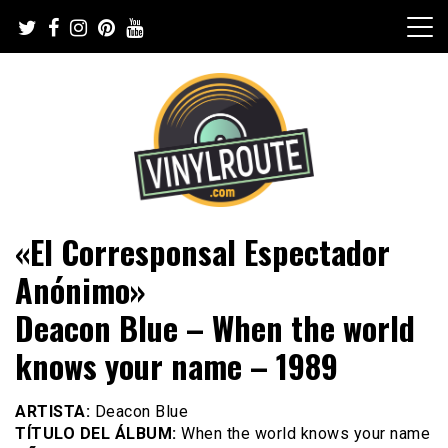
Skip
to
content
Web de música, entrevistas y crónicas
VinylRoute
«El Corresponsal Espectador
Anónimo»
Deacon Blue – When the world
knows your name – 1989
ARTISTA:
Deacon Blue
TÍTULO DEL ÁLBUM:
When the world knows your name