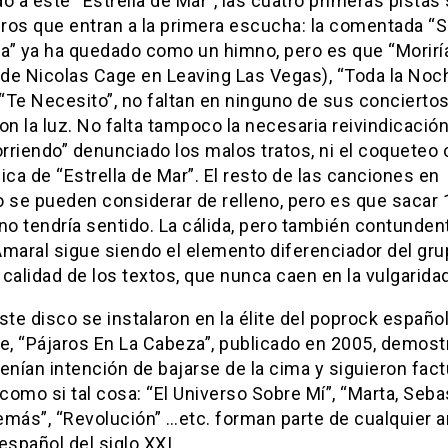
o a este “Estrella de Mar”, las cuatro primeras pistas
iros que entran a la primera escucha: la comentada “S
a” ya ha quedado como un himno, pero es que “Morirí
 de Nicolas Cage en Leaving Las Vegas), “Toda la Noc
 “Te Necesito”, no faltan en ninguno de sus concierto
on la luz. No falta tampoco la necesaria reivindicació
orriendo” denunciado los malos tratos, ni el coqueteo 
ica de “Estrella de Mar”. El resto de las canciones en
o se pueden considerar de relleno, pero es que sacar 
no tendría sentido. La cálida, pero también contunden
maral sigue siendo el elemento diferenciador del grup
calidad de los textos, que nunca caen en la vulgaridad
ste disco se instalaron en la élite del poprock español
te, “Pájaros En La Cabeza”, publicado en 2005, demost
enían intención de bajarse de la cima y siguieron fac
omo si tal cosa: “El Universo Sobre Mí”, “Marta, Sebas
más”, “Revolución” …etc. forman parte de cualquier a
español del siglo XXI.