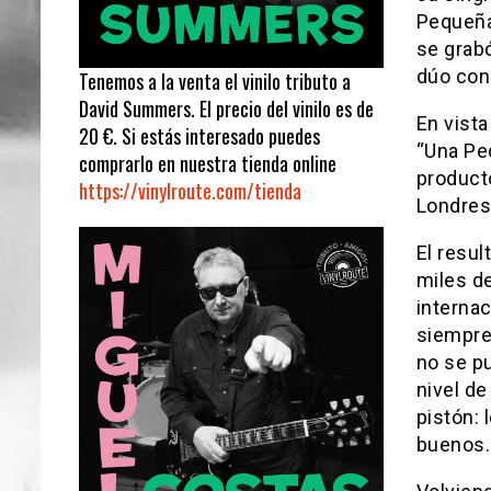
Pequeña
se grab
dúo con 
Tenemos a la venta el vinilo tributo a
David Summers. El precio del vinilo es de
En vista
20 €. Si estás interesado puedes
“Una Peq
comprarlo en nuestra tienda online
producto
https://vinylroute.com/tienda
Londres
El resul
miles d
interna
siempre 
no se pu
nivel de
pistón: 
buenos.