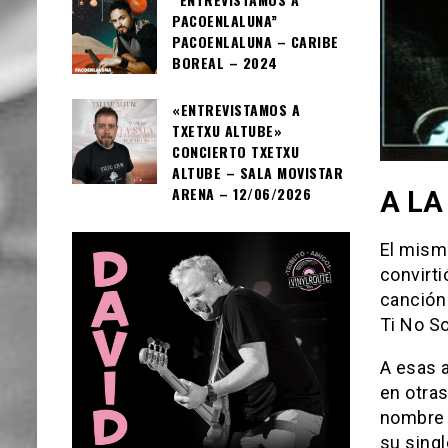
PACOENLALUNA”
PACOENLALUNA – CARIBE
BOREAL – 2024
«ENTREVISTAMOS A
TXETXU ALTUBE»
CONCIERTO TXETXU
ALTUBE – SALA MOVISTAR
ARENA – 12/06/2026
A LA
El mismo
convirti
canción
Ti No S
A esas a
en otras
nombre 
su sing