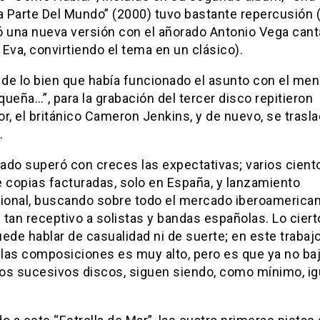
 Parte Del Mundo” (2000) tuvo bastante repercusión 
ó una nueva versión con el añorado Antonio Vega can
Eva, convirtiendo el tema en un clásico).
 de lo bien que había funcionado el asunto con el me
ueña…”, para la grabación del tercer disco repitieron
r, el británico Cameron Jenkins, y de nuevo, se trasl
.
tado superó con creces las expectativas; varios cient
e copias facturadas, solo en España, y lanzamiento
cional, buscando sobre todo el mercado iberoamerican
tan receptivo a solistas y bandas españolas. Lo cier
ede hablar de casualidad ni de suerte; en este trabajo
 las composiciones es muy alto, pero es que ya no baj
los sucesivos discos, siguen siendo, como mínimo, ig