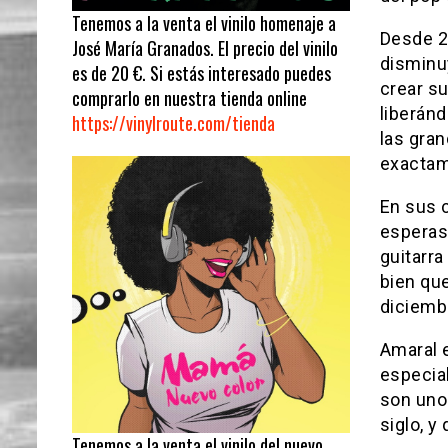
Tenemos a la venta el vinilo homenaje a
Desde 2
José María Granados. El precio del vinilo
disminu
es de 20 €. Si estás interesado puedes
crear su
comprarlo en nuestra tienda online
liberán
https://vinylroute.com/tienda
las gran
exactam
En sus c
esperas 
guitarra
bien que
diciemb
Amaral e
especial
son uno
siglo, y
Tenemos a la venta el vinilo del nuevo