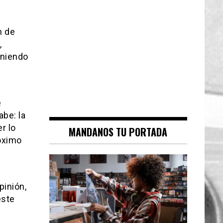
n de
,
oniendo
e
abe: la
r lo
MANDANOS TU PORTADA
róximo
pinión,
este