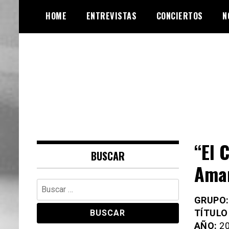
Skip
HOME
ENTREVISTAS
CONCIERTOS
N
to
content
Web de música, entrevistas y
VinylRoute
crónicas
“El 
BUSCAR
Amar
Buscar:
GRUPO:
TÍTULO
AÑO:
20