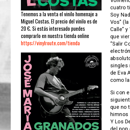
Volviend
cuatro t
Tenemos a la venta el vinilo homenaje a
Soy Nad
Miguel Costas. El precio del vinilo es de
Vos” (la
20 €. Si estás interesado puedes
Calle” y
comprarlo en nuestra tienda online
que vier
https://vinylroute.com/tienda
“Salir C
electrón
absolut
singles 
de Eva A
como la 
Si con e
siguien
que no t
himnos c
Y Los De
del pop 