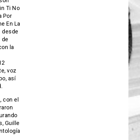
 son
in Ti No
a Por
he En La
s desde
n de
con la
12
te, voz
o, así
.
, con el
raron
turando
, Guille
ntología