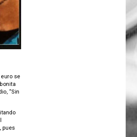
 euro se
 bonita
io, “Sin
litando
l
, pues