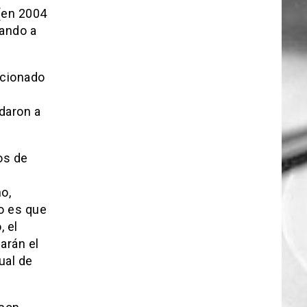
(en 2004
tando a
ncionado
adaron a
os de
o,
to es que
, el
arán el
ual de