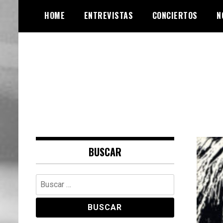
Skip
HOME
ENTREVISTAS
CONCIERTOS
N
to
content
Web de música, entrevistas y
VinylRoute
crónicas
BUSCAR
Buscar: