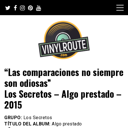
Skip
to
content
Web de música, entrevistas y crónicas
VinylRoute
“Las comparaciones no siempre
son odiosas”
Los Secretos – Algo prestado –
2015
GRUPO:
Los Secretos
TÍTULO DEL ALBUM:
Algo prestado