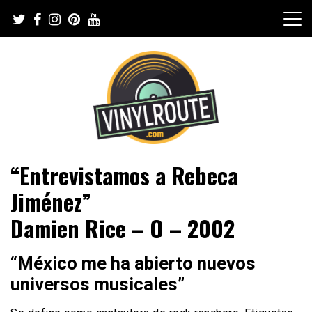
Skip
to
content
Web de música, entrevistas y crónicas
VinylRoute
“Entrevistamos a Rebeca
Jiménez”
Damien Rice – O – 2002
“México me ha abierto nuevos
universos musicales”