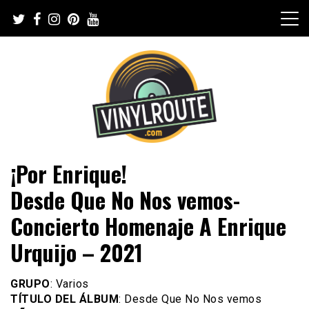
Skip
to
content
Web de música, entrevistas y crónicas
VinylRoute
¡Por Enrique!
Desde Que No Nos vemos-
Concierto Homenaje A Enrique
Urquijo – 2021
GRUPO
: Varios
TÍTULO DEL ÁLBUM
: Desde Que No Nos vemos