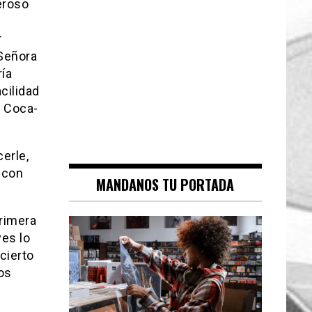
eroso
r
 Señora
ría
cilidad
e Coca-
erle,
r con
MANDANOS TU PORTADA
primera
es lo
ncierto
os