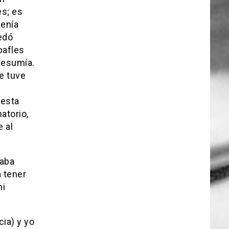
s; es
tenía
edó
bafles
presumía.
e tuve
 esta
atorio,
 al
taba
 tener
mi
cia) y yo