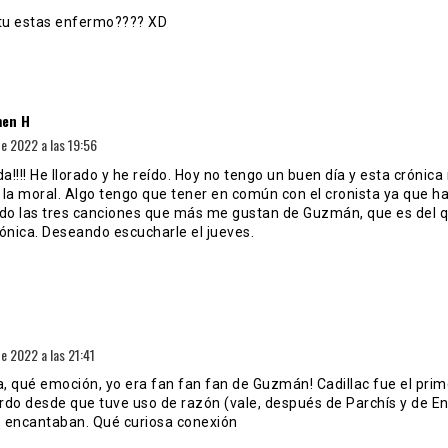
u estas enfermo???? XD
dice:
en H
e 2022 a las 19:56
!!!! He llorado y he reído. Hoy no tengo un buen día y esta crónic
 la moral. Algo tengo que tener en común con el cronista ya que h
o las tres canciones que más me gustan de Guzmán, que es del q
rónica. Deseando escucharle el jueves.
ice:
e 2022 a las 21:41
, qué emoción, yo era fan fan fan de Guzmán! Cadillac fue el prim
rdo desde que tuve uso de razón (vale, después de Parchís y de En
 encantaban. Qué curiosa conexión