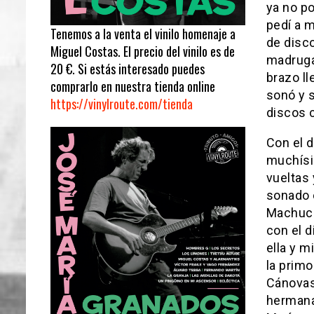
ya no po
pedí a 
Tenemos a la venta el vinilo homenaje a
de disco
Miguel Costas. El precio del vinilo es de
madrugad
20 €. Si estás interesado puedes
brazo ll
comprarlo en nuestra tienda online
sonó y 
https://vinylroute.com/tienda
discos 
Con el 
muchísim
vueltas 
sonado e
Machucam
con el d
ella y 
la primo
Cánovas,
hermana