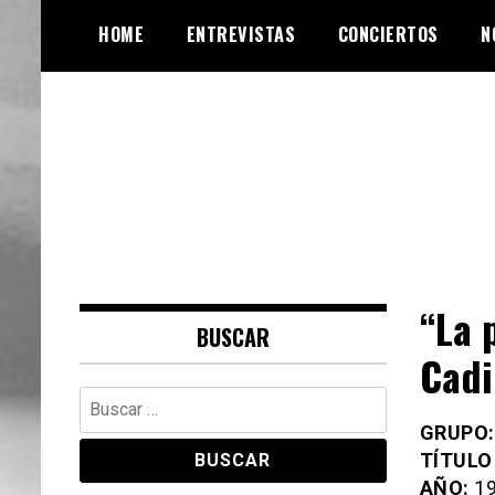
Skip
HOME
ENTREVISTAS
CONCIERTOS
N
to
content
Web de música, entrevistas y
VinylRoute
crónicas
“La 
BUSCAR
Cadi
Buscar:
GRUPO
TÍTULO
AÑO:
19