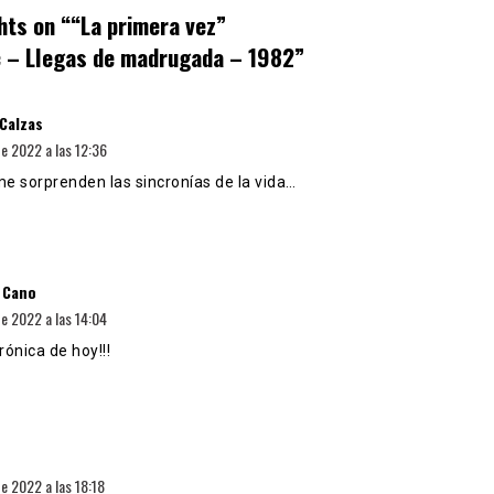
hts on “
“La primera vez”
c – Llegas de madrugada – 1982
”
dice:
 Calzas
e 2022 a las 12:36
e sorprenden las sincronías de la vida…
dice:
 Cano
e 2022 a las 14:04
crónica de hoy!!!
ice:
e 2022 a las 18:18