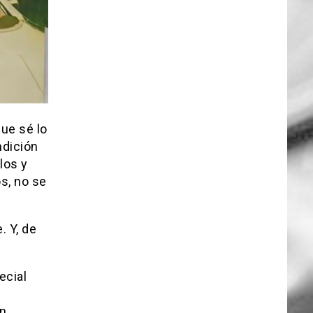
que sé lo
ndición
los y
os, no se
 Y, de
ecial
n