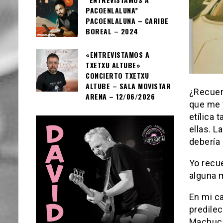
PACOENLALUNA”
PACOENLALUNA – CARIBE
BOREAL – 2024
«ENTREVISTAMOS A
TXETXU ALTUBE»
CONCIERTO TXETXU
ALTUBE – SALA MOVISTAR
¿Recuerd
ARENA – 12/06/2026
que me 
etílica 
ellas. L
debería 
Yo recu
alguna 
En mi ca
predilec
Machuca