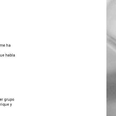
a me ha
a
ue habla
er grupo
rique y