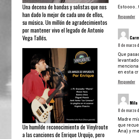
Una decena de bandas y solistas que nos
Estoooo…t
han dado lo mejor de cada uno de ellos,
Responder
su música. Un millón de agradecimientos
por mantener vivo el legado de Antonio
Vega Tallés.
Carm
8 de marzo d
Que pasada
levantado
mencionad
en esta c
Responder
d
Mila
8 de marzo d
Madre mía
que recue
Un humilde reconocimiento de Vinylroute
Ana) y me
a las canciones de Enrique Urquijo, pero