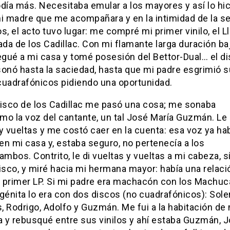
día más. Necesitaba emular a los mayores y así lo hic
mi madre que me acompañara y en la intimidad de la s
s, el acto tuvo lugar: me compré mi primer vinilo, el L
a de los Cadillac. Con mi flamante larga duración baj
egué a mi casa y tomé posesión del Bettor-Dual… el d
sonó hasta la saciedad, hasta que mi padre esgrimió 
cuadrafónicos pidiendo una oportunidad.
disco de los Cadillac me pasó una cosa; me sonaba
o la voz del cantante, un tal José María Guzmán. Le 
y vueltas y me costó caer en la cuenta: esa voz ya ha
n mi casa y, estaba seguro, no pertenecía a los
bos. Contrito, le di vueltas y vueltas a mi cabeza, 
isco, y miré hacia mi hermana mayor: había una relaci
mi primer LP. Si mi padre era machacón con los Machu
génita lo era con dos discos (no cuadrafónicos): Sole
 Rodrigo, Adolfo y Guzmán. Me fui a la habitación de
 y rebusqué entre sus vinilos y ahí estaba Guzmán, 