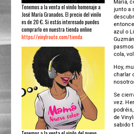
María, 
Tenemos a la venta el vinilo homenaje a
junto a
José María Granados. El precio del vinilo
descubr
es de 20 €. Si estás interesado puedes
entonces
comprarlo en nuestra tienda online
azul o L
https://vinylroute.com/tienda
Guzmán 
pasmosa
cola, vo
Hoy, mu
charlar 
nosotro
Se cierr
vez. He
podréis,
de Viny
sabido t
Tenemos a la venta el vinilo del nuevo