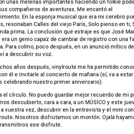
con unas melenas importantes haciendo un folkie pod
 sus compañeros de aventuras. Me encantó el
imiento. En la esponja musical que era mi cerebro po
, resonaban Calles del viejo París, Solo pienso en ti,
inda prima. La conclusión que extraje es que José Ma
era un genio capaz de cambiar de registro con una fa
. Para colmo, poco después, en un anunció mítico d
lví a descubrir su voz.
chos años después, vinylroute me ha permitido conoc
con él e invitarle al concierto de mañana (sí, va a esta
s celebrando nuestro primer aniversario).
a el círculo. No puedo guardar mejor recuerdo de mi 
mos descubierto, cara a cara, a un MÚSICO y este juev
 a vuestra vez, descubrir en la entrevista y el mini co
lroute. Nosotros disfrutamos un montón. Ojalá hayam
ransmitiros ese disfrute.