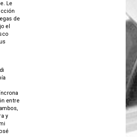
e. Le
ección
legas de
o el
isco
sus
di
bía
síncrona
ón entre
cambos,
ra y
 mi
José