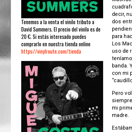
cuadraf
decir, n
Tenemos a la venta el vinilo tributo a
dos ent
David Summers. El precio del vinilo es de
pendient
20 €. Si estás interesado puedes
para hac
comprarlo en nuestra tienda online
Los Mac
https://vinylroute.com/tienda
uso de r
teníamo
banda. Y
con mi 
“caudill
Pero vol
siempre
mi prime
madre.
Estábamo