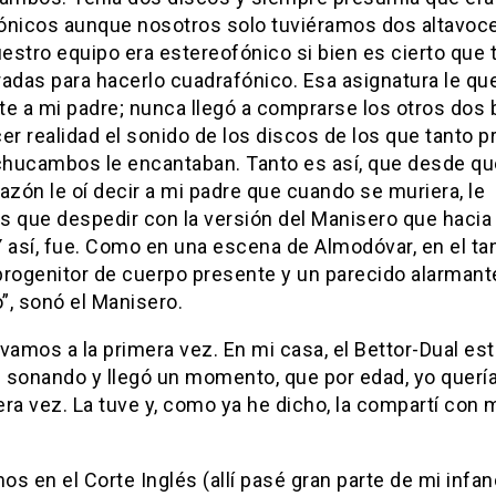
ónicos aunque nosotros solo tuviéramos dos altavoce
uestro equipo era estereofónico si bien es cierto que 
radas para hacerlo cuadrafónico. Esa asignatura le qu
e a mi padre; nunca llegó a comprarse los otros dos 
er realidad el sonido de los discos de los que tanto 
hucambos le encantaban. Tanto es así, que desde qu
azón le oí decir a mi padre que cuando se muriera, le
s que despedir con la versión del Manisero que hacia
 así, fue. Como en una escena de Almodóvar, en el tan
progenitor de cuerpo presente y un parecido alarmante
o”, sonó el Manisero.
vamos a la primera vez. En mi casa, el Bettor-Dual es
 sonando y llegó un momento, que por edad, yo quería
ra vez. La tuve y, como ya he dicho, la compartí con 
s en el Corte Inglés (allí pasé gran parte de mi infan