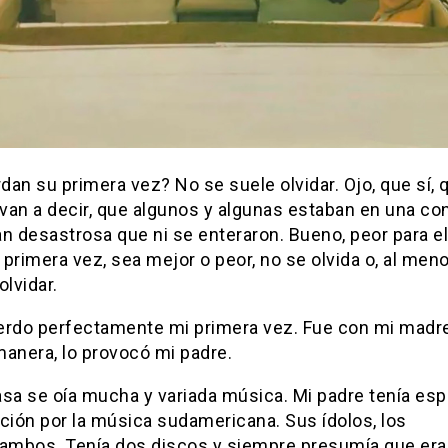
an su primera vez? No se suele olvidar. Ojo, que sí, 
van a decir, que algunos y algunas estaban en una co
tan desastrosa que ni se enteraron. Bueno, peor para el
a primera vez, sea mejor o peor, no se olvida o, al men
olvidar.
erdo perfectamente mi primera vez. Fue con mi madre.
manera, lo provocó mi padre.
sa se oía mucha y variada música. Mi padre tenía esp
ción por la música sudamericana. Sus ídolos, los
mbos. Tenía dos discos y siempre presumía que era