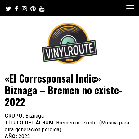
Skip
to
content
Web de música, entrevistas y crónicas
VinylRoute
«El Corresponsal Indie»
Biznaga – Bremen no existe-
2022
GRUPO:
Biznaga
TÍTULO DEL ÁLBUM:
Bremen no existe. (Música para
otra generación perdida)
AÑO:
2022