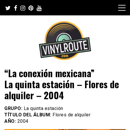
Skip
to
content
Web de música, entrevistas y crónicas
VinylRoute
“La conexión mexicana”
La quinta estación – Flores de
alquiler – 2004
GRUPO:
La quinta estación
TÍTULO DEL ÁLBUM:
Flores de alquiler
AÑO:
2004