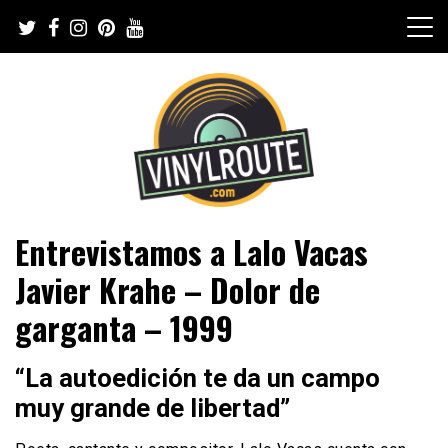
Skip
to
content
Web de música, entrevistas y crónicas
VinylRoute
Entrevistamos a Lalo Vacas
Javier Krahe – Dolor de
garganta – 1999
“La autoedición te da un campo
muy grande de libertad”