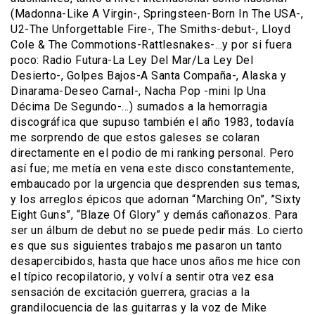
(Madonna-Like A Virgin-, Springsteen-Born In The USA-,
U2-The Unforgettable Fire-, The Smiths-debut-, Lloyd
Cole & The Commotions-Rattlesnakes-…y por si fuera
poco: Radio Futura-La Ley Del Mar/La Ley Del
Desierto-, Golpes Bajos-A Santa Compaña-, Alaska y
Dinarama-Deseo Carnal-, Nacha Pop -mini lp Una
Décima De Segundo-…) sumados a la hemorragia
discográfica que supuso también el año 1983, todavía
me sorprendo de que estos galeses se colaran
directamente en el podio de mi ranking personal. Pero
así fue; me metía en vena este disco constantemente,
embaucado por la urgencia que desprenden sus temas,
y los arreglos épicos que adornan “Marching On”, ”Sixty
Eight Guns”, “Blaze Of Glory” y demás cañonazos. Para
ser un álbum de debut no se puede pedir más. Lo cierto
es que sus siguientes trabajos me pasaron un tanto
desapercibidos, hasta que hace unos años me hice con
el típico recopilatorio, y volví a sentir otra vez esa
sensación de excitación guerrera, gracias a la
grandilocuencia de las guitarras y la voz de Mike