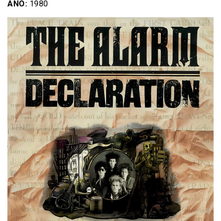
AÑO:
1980