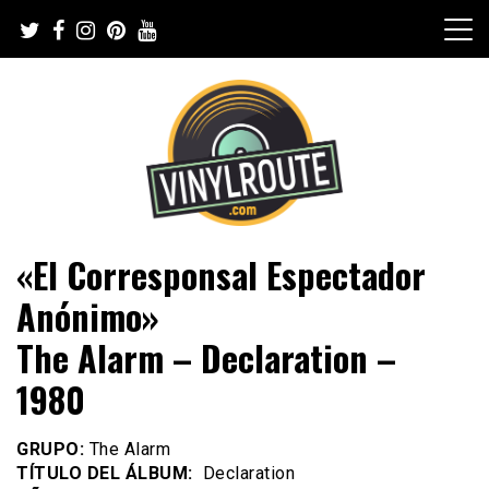
Skip
to
content
Web de música, entrevistas y crónicas
VinylRoute
«El Corresponsal Espectador
Anónimo»
The Alarm – Declaration –
1980
GRUPO:
The Alarm
TÍTULO DEL ÁLBUM:
Declaration