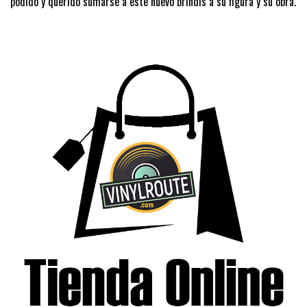
podido y querido sumarse a este nuevo brindis a su figura y su obra.