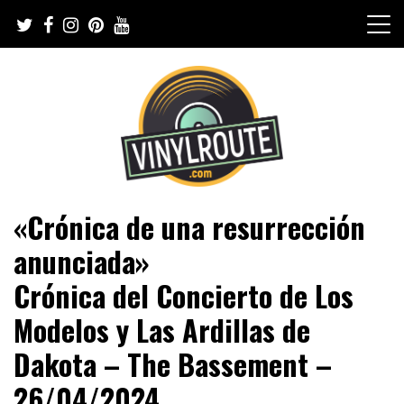
Skip
to
content
Web de música, entrevistas y crónicas
VinylRoute
«Crónica de una resurrección
anunciada»
Crónica del Concierto de Los
Modelos y Las Ardillas de
Dakota – The Bassement –
26/04/2024