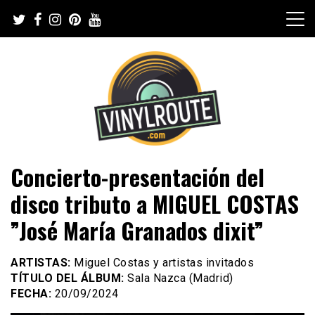
Skip
to
content
Web de música, entrevistas y crónicas
VinylRoute
Concierto-presentación del
disco tributo a MIGUEL COSTAS
”José María Granados dixit”
ARTISTAS:
Miguel Costas y artistas invitados
TÍTULO DEL ÁLBUM:
Sala Nazca (Madrid)
FECHA:
20/09/2024