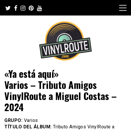
Skip
to
content
Web de música, entrevistas y crónicas
VinylRoute
«Ya está aquí»
Varios – Tributo Amigos
VinylRoute a Miguel Costas –
2024
GRUPO:
Varios
TÍTULO DEL ÁLBUM:
Tributo Amigos VinylRoute a