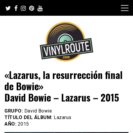
Skip
to
content
Web de música, entrevistas y crónicas
VinylRoute
«Lazarus, la resurrección final
de Bowie»
David Bowie – Lazarus – 2015
GRUPO:
David Bowie
TÍTULO DEL ÁLBUM:
Lazarus
AÑO:
2015