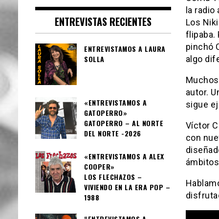
la radio
ENTREVISTAS RECIENTES
Los Nik
flipaba
pinchó C
ENTREVISTAMOS A LAURA
SOLLA
algo dif
Muchos 
autor. 
«ENTREVISTAMOS A
sigue ej
GATOPERRO»
GATOPERRO – AL NORTE
Víctor 
DEL NORTE -2026
con nuev
diseñad
«ENTREVISTAMOS A ALEX
ámbitos 
COOPER»
LOS FLECHAZOS –
Hablamos
VIVIENDO EN LA ERA POP –
disfruta
1988
“ENTREVISTAMOS A