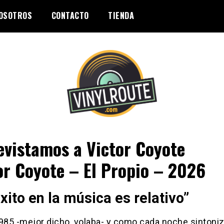
OSOTROS
CONTACTO
TIENDA
evistamos a Victor Coyote
or Coyote – El Propio – 2026
xito en la música es relativo”
1985 -mejor dicho, volaba- y como cada noche sintoni