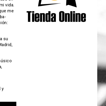
mi vida.
 que me
ba-
ión:
a su
adrid,
músico
a,
s
 y