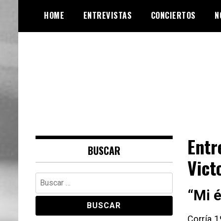
Skip
HOME
ENTREVISTAS
CONCIERTOS
N
to
content
Web de música, entrevistas y
VinylRoute
crónicas
Entr
BUSCAR
Vict
Buscar:
“Mi é
Corría 