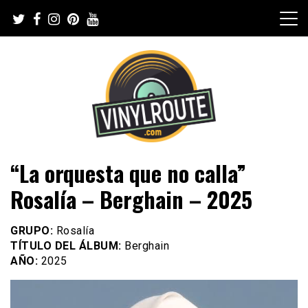
Skip
to
content
Web de música, entrevistas y crónicas
VinylRoute
“La orquesta que no calla”
Rosalía – Berghain – 2025
GRUPO:
Rosalía
TÍTULO DEL ÁLBUM:
Berghain
AÑO:
2025