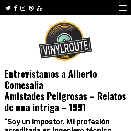
Skip
to
content
Web de música, entrevistas y crónicas
VinylRoute
Entrevistamos a Alberto
Comesaña
Amistades Peligrosas – Relatos
de una intriga – 1991
“Soy un impostor. Mi profesión
acreditada es ingeniero técnico