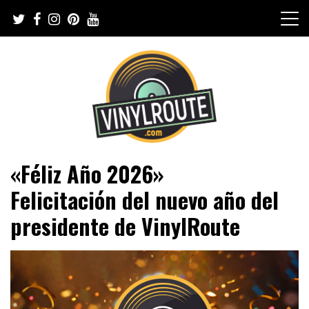
Skip
to
content
Web de música, entrevistas y crónicas
VinylRoute
«Féliz Año 2026»
Felicitación del nuevo año del
presidente de VinylRoute