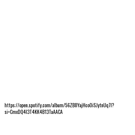
https://open.spotify.com/album/56ZB8YajHco0iSJytnUq7I?
si=CmxDQ4l3T4KK4B13TaAACA