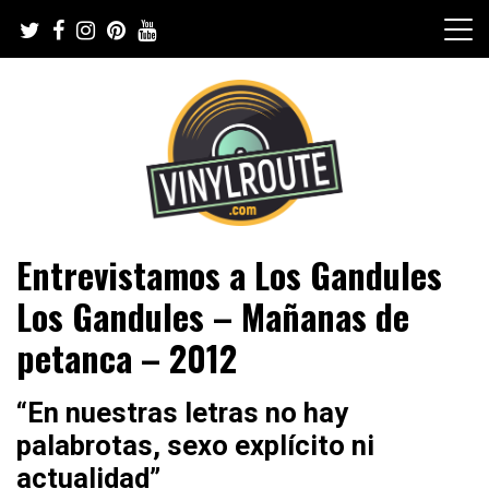
Skip
to
content
Web de música, entrevistas y crónicas
VinylRoute
Entrevistamos a Los Gandules
Los Gandules – Mañanas de
petanca – 2012
“En nuestras letras no hay
palabrotas, sexo explícito ni
actualidad”