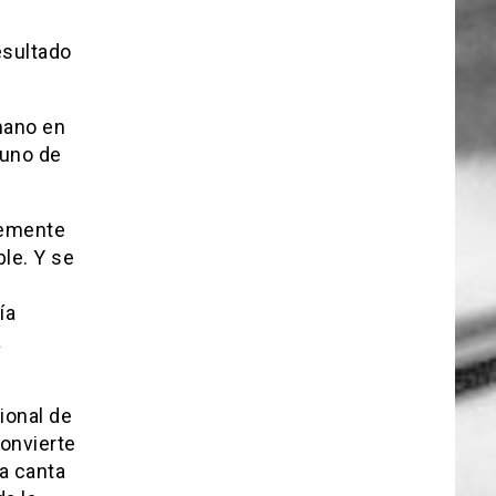
esultado
mano en
 uno de
plemente
ble. Y se
ía
a
ional de
convierte
la canta