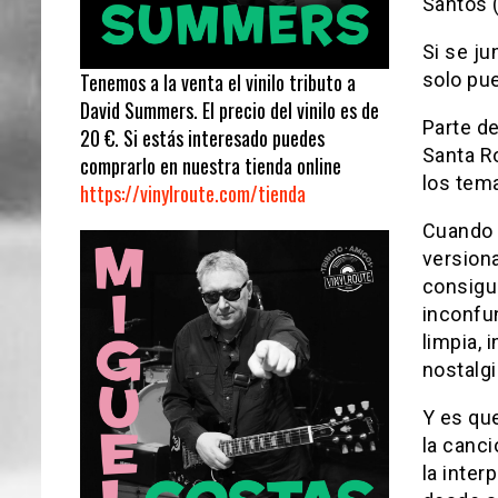
Santos (
Si se j
solo pue
Tenemos a la venta el vinilo tributo a
David Summers. El precio del vinilo es de
Parte d
20 €. Si estás interesado puedes
Santa Ro
comprarlo en nuestra tienda online
los tem
https://vinylroute.com/tienda
Cuando a
versiona
consigu
inconfu
limpia,
nostalgi
Y es qu
la canci
la inter