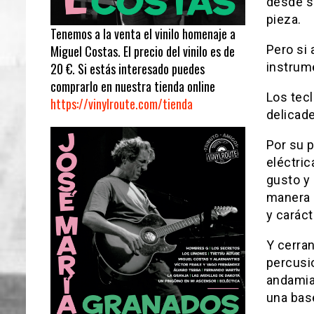
desde su
pieza.
Tenemos a la venta el vinilo homenaje a
Pero si 
Miguel Costas. El precio del vinilo es de
instrum
20 €. Si estás interesado puedes
comprarlo en nuestra tienda online
Los tec
https://vinylroute.com/tienda
delicade
Por su p
eléctric
gusto y 
manera d
y carác
Y cerra
percusio
andamiaj
una base