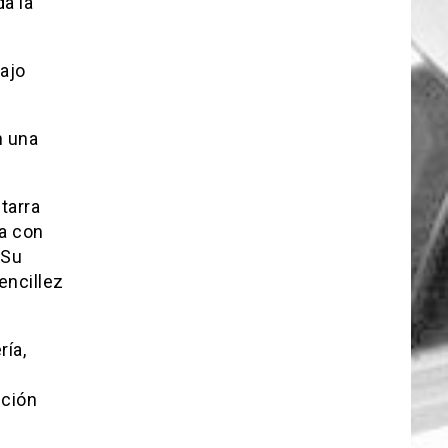
a la
bajo
n una
tarra
da con
 Su
encillez
ría,
nción