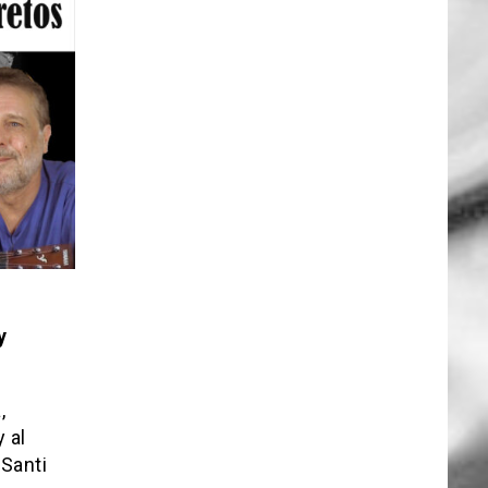
y
,
 al
 Santi