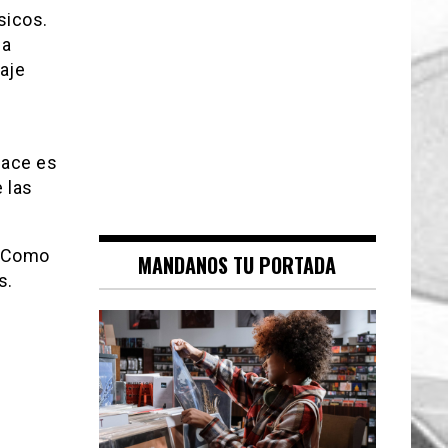
sicos.
la
aje
hace es
 las
. Como
MANDANOS TU PORTADA
s.