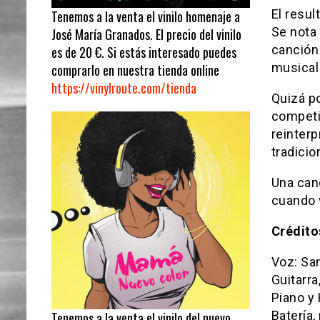
El resul
Tenemos a la venta el vinilo homenaje a
Se nota 
José María Granados. El precio del vinilo
canción 
es de 20 €. Si estás interesado puedes
musical
comprarlo en nuestra tienda online
https://vinylroute.com/tienda
Quizá po
competir
reinterp
tradici
Una can
cuando v
Crédito
Voz: Sa
Guitarra
Piano y
Batería,
Tenemos a la venta el vinilo del nuevo