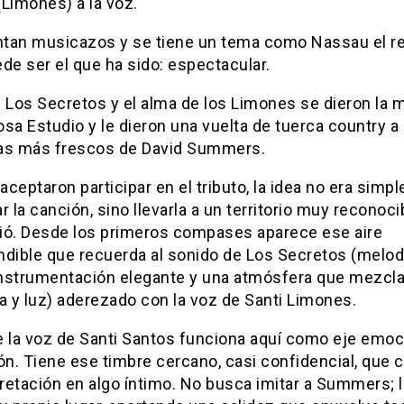
Limones) a la voz.
untan musicazos y se tiene un tema como Nassau el r
de ser el que ha sido: espectacular.
e Los Secretos y el alma de los Limones se dieron la 
sa Estudio y le dieron una vuelta de tuerca country a
as más frescos de David Summers.
ceptaron participar en el tributo, la idea no era sim
r la canción, sino llevarla a un territorio muy reconoci
ió. Desde los primeros compases aparece ese aire
ndible que recuerda al sonido de Los Secretos (melod
 instrumentación elegante y una atmósfera que mezcl
a y luz) aderezado con la voz de Santi Limones.
e la voz de
Santi Santos
funciona aquí como eje emoc
ón. Tiene ese timbre cercano, casi confidencial, que 
pretación en algo íntimo. No busca imitar a Summers; 