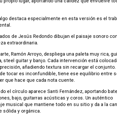
 propio lugar, aportando una calidez que envuelve tod
algo destaca especialmente en esta versión es el tra
ental.
lados de
Jesús Redondo
dibujan el paisaje sonoro co
za extraordinaria.
arte,
Ramón Arroyo
, despliega una paleta muy rica, gui
a, steel guitar y banjo. Cada intervención está coloca
precisión, añadiendo textura sin recargar el conjunto.
e tocar es inconfundible, tiene ese equilibrio entre s
ter que hace que cada nota cuente.
ndo el círculo aparece
Santi Fernández
, aportando bate
nes, bajo, guitarras acústicas y coros. Un auténtico
e musical que mantiene todo en su sitio y da a la ca
 sólida y orgánica.