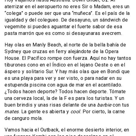
aterrizar en el aeropuerto no eres Sir o Madam, eres un
“colega” o puede ser que una “muñeca”. Es el país de la
igualdad y del colegueo. De desayuno, un sándwich de
vegemite si puedes aguantar el fuerte sabor de esa
pasta marrón que es como si desayunaras avecrem.
Hay olas en Manly Beach, al norte de la bella bahía de
Sydney que cruzas en ferry alejándote de la Opera
House. El Pacífico rompe con fuerza. Aquí no hay tantos
tiburones cono en el Índico en el lejano Oeste o en el
áspero y solitario Sur. Y hay más olas que en Bondi que
es una playa para ver y ser visto, o para nadar en su
estupenda piscina con agua de mar en el acantilado.
¿Todos hacen deporte? Todos hacen deporte. Tómate
una cerveza local, la de la F es para los turistas. Y un
buen brindis y unas risas delante de una
barbie
con tus
mates
. La gente es abierta y
cool
. Por cierto, la carne
de canguro mola.
Vamos hacia el Outback, el enorme desierto interior, en