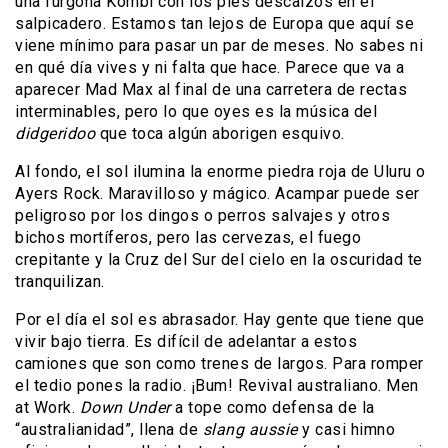
una furgona Kombi con los pies descalzos en el
salpicadero. Estamos tan lejos de Europa que aquí se
viene mínimo para pasar un par de meses. No sabes ni
en qué día vives y ni falta que hace. Parece que va a
aparecer Mad Max al final de una carretera de rectas
interminables, pero lo que oyes es la música del
didgeridoo
que toca algún aborigen esquivo.
Al fondo, el sol ilumina la enorme piedra roja de Uluru o
Ayers Rock. Maravilloso y mágico. Acampar puede ser
peligroso por los dingos o perros salvajes y otros
bichos mortíferos, pero las cervezas, el fuego
crepitante y la Cruz del Sur del cielo en la oscuridad te
tranquilizan.
Por el día el sol es abrasador. Hay gente que tiene que
vivir bajo tierra. Es difícil de adelantar a estos
camiones que son como trenes de largos. Para romper
el tedio pones la radio. ¡Bum! Revival australiano. Men
at Work.
Down Under
a tope como defensa de la
“australianidad”, llena de
slang aussie
y casi himno