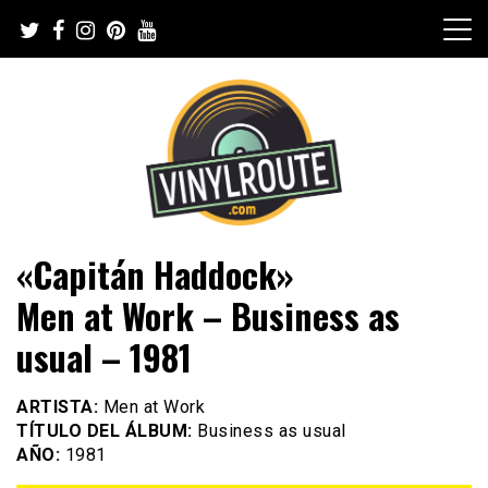
Skip
to
content
Web de música, entrevistas y crónicas
VinylRoute
«Capitán Haddock»
Men at Work – Business as
usual – 1981
ARTISTA:
Men at Work
TÍTULO DEL ÁLBUM:
Business as usual
AÑO:
1981