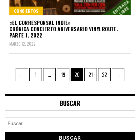
CONCIERTOS
«EL CORRESPONSAL INDIE»
CRÓNICA CONCIERTO ANIVERSARIO VINYLROUTE.
PARTE 1. 2022
MARZO 12, 2022
Paginación
Page
Page
Page
Page
Page
←
1
…
19
20
21
22
→
de
entradas
BUSCAR
Buscar: