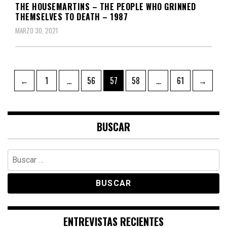
THE HOUSEMARTINS – THE PEOPLE WHO GRINNED
THEMSELVES TO DEATH – 1987
MARZO 30, 2021
Paginación
Page
Page
Page
Page
Page
←
1
…
56
57
58
…
61
→
de
entradas
BUSCAR
Buscar:
ENTREVISTAS RECIENTES